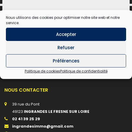
Nous utilisons des cookies pour optimiser notre site web et notre
service.
Accepter
ABOUT US
Refuser
Set of vectors. Or to use on the desktop, install
Préférences
FontAwesome.otf, set it as the font in your
application, and copy and paste the icons
Politique de cookies
Politique de confidentialité
NOUS CONTACTER
39 rue du Pont
49123
INGRANDES LE FRESNE SUR LOIRE
02 41 39 25 29
ingrandesimmo@gmail.com