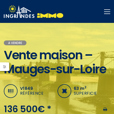
A VENDRE
Vente maison –
Mauges-sur-Loire
2
V1849
63
m
RÉFÉRENCE
SUPERFICIE
136 500€ *