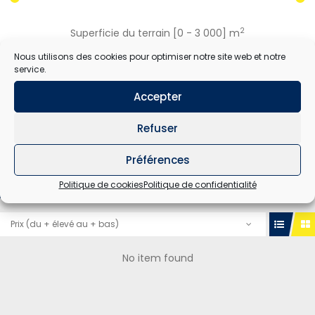
2
Superficie du terrain [
0
-
3 000
] m
Nous utilisons des cookies pour optimiser notre site web et notre
service.
RECHERCHER
Accepter
Refuser
Préférences
Politique de cookies
Politique de confidentialité
TOUT
A VENDRE
A LOUER
Prix ​​(du + élevé au + bas)
No item found