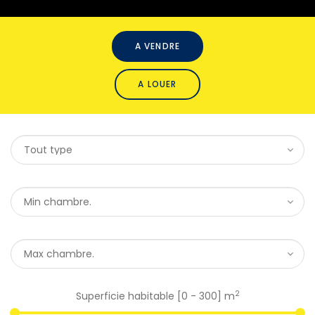
A VENDRE
A LOUER
2
Superficie habitable [
0
-
300
] m