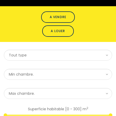
A VENDRE
A LOUER
2
Superficie habitable [
0
-
300
] m