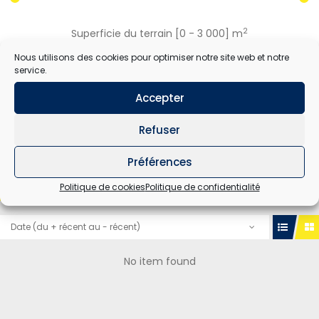
2
Superficie du terrain [
0
-
3 000
] m
Nous utilisons des cookies pour optimiser notre site web et notre
service.
RECHERCHER
Accepter
Refuser
Préférences
Politique de cookies
Politique de confidentialité
TOUT
A VENDRE
A LOUER
Date (du + récent au - récent)
No item found