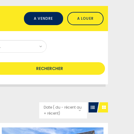
A VENDRE
A LOUER
RECHERCHER
Date ( du - récent au
+ récent)