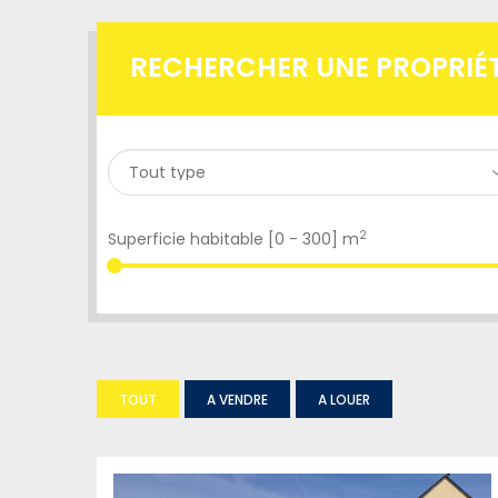
RECHERCHER UNE PROPRIÉ
2
Superficie habitable [
0
-
300
] m
TOUT
A VENDRE
A LOUER