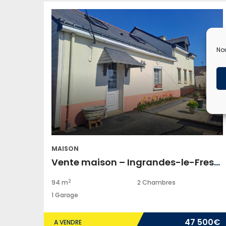
Nou
MAISON
Vente maison – Ingrandes-le-Fresne-sur-Loire
2
94 m
2 Chambres
1 Garage
47 500€
A VENDRE