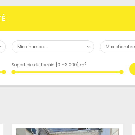
TÉ
2
Superficie du terrain [
0
-
3 000
] m