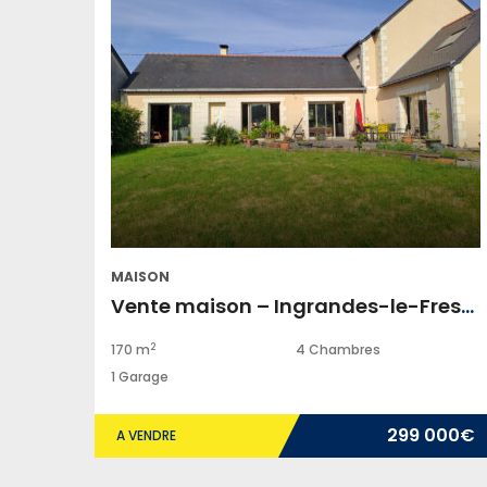
MAISON
Vente maison – Ingrandes-le-Fresne-sur-Loire
2
170 m
4 Chambres
1 Garage
299 000€
A VENDRE