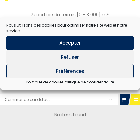
2
Superficie du terrain [
0
-
3 000
] m
Nous utilisons des cookies pour optimiser notre site web et notre
service.
RECHERCHER
Accepter
Refuser
Préférences
Politique de cookies
Politique de confidentialité
TOUT
A VENDRE
A LOUER
Commande par défaut
No item found