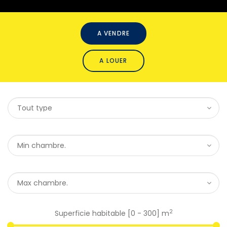
A VENDRE
A LOUER
2
Superficie habitable [
0
-
300
] m